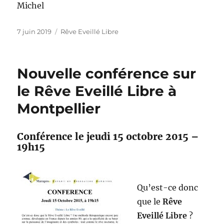
Michel
Publié
Catégories
7 juin 2019
Rêve Eveillé Libre
le
Nouvelle conférence sur
le Rêve Eveillé Libre à
Montpellier
Conférence le jeudi 15 octobre 2015 –
19h15
Qu’est-ce donc
que le
Rêve
Eveillé Libre
?