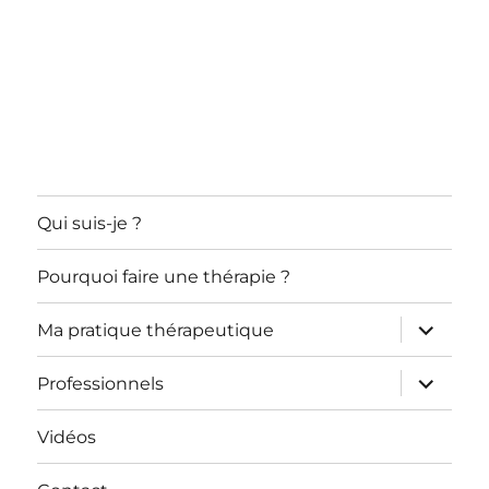
Qui suis-je ?
Pourquoi faire une thérapie ?
ouvrir
Ma pratique thérapeutique
le
sous-
menu
ouvrir
Professionnels
le
sous-
menu
Vidéos