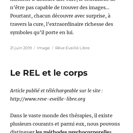
n’être pas capable de trouver des images…
Pourtant, chacun découvre avec surprise, à
travers la cure, l’extraordinaire richesse des
symboles qu’il porte en lui.
Publié
Format
Catégories
21 juin 2019
Image
Rêve Eveillé Libre
le
Le REL et le corps
Article publié et téléchargeable sur le site :
http://www.reve-eveille-libre.org
Dans le vaste monde des thérapies, il existe
plusieurs courants et parmi eux, nous pouvons
distinguer
les méthodes psychocorporelle
s