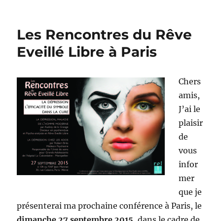
le
Les Rencontres du Rêve
Eveillé Libre à Paris
Chers
amis,
J’ai le
plaisir
de
vous
infor
mer
que je
présenterai ma prochaine conférence à Paris, le
dimanche 27 septembre 2015
, dans le cadre de