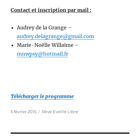
Contact et inscription par mail :
Audrey de la Grange –
audrey.delagrange@gmail.com
Marie-Noëlle Willaime –
mnwpsy@hotmail.fr
Télécharger le programme
Publié
Catégories
5 février 2015
Rêve Eveillé Libre
le