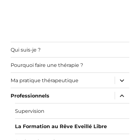
Qui suis-je ?
Pourquoi faire une thérapie ?
ouvrir
Ma pratique thérapeutique
le
sous-
menu
ouvrir
Professionnels
le
sous-
menu
Supervision
La Formation au Rêve Eveillé Libre