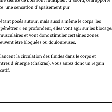
ne séance de bols sont multiples : d’abord, cela apporte
te, une sensation d’apaisement pur.
s étant posés autour, mais aussi à même le corps, les
 pénétrer » en profondeur, elles vont agir sur les blocage
musculaires et vont donc stimuler certaines zones
peuvent être bloquées ou douloureuses.
elancent la circulation des fluides dans le corps et
entres d’énergie (chakras). Vous aurez donc un regain
catif.