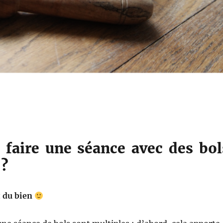
 faire une séance avec des bol
 ?
t du bien