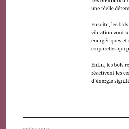
Les
bienfaits
d’u
une réelle déten
Ensuite, les bol
vibration vont «
énergétiques et 
corporelles qui 
Enfin, les bols r
réactivent les c
d’énergie signifi
Navigation