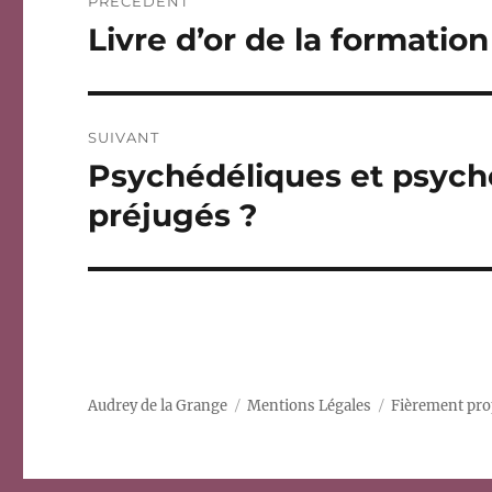
PRÉCÉDENT
de
Livre d’or de la formatio
Publication
précédente :
l’article
SUIVANT
Psychédéliques et psychot
Publication
suivante :
préjugés ?
Audrey de la Grange
Mentions Légales
Fièrement pro