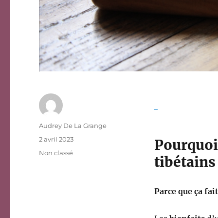
Auteur
Audrey De La Grange
Publié
2 avril 2023
Pourquoi
le
Catégories
Non classé
tibétains
Parce que ça fai