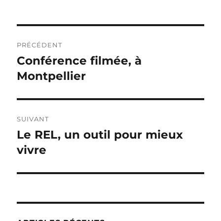
Navigation
PRÉCÉDENT
de
Conférence filmée, à
Publication
précédente :
Montpellier
l’article
SUIVANT
Le REL, un outil pour mieux
Publication
suivante :
vivre