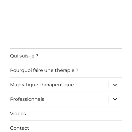
Qui suis-je ?
Pourquoi faire une thérapie ?
ouvrir
Ma pratique thérapeutique
le
sous-
menu
ouvrir
Professionnels
le
sous-
menu
Vidéos
Contact