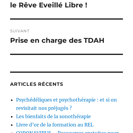
précédente :
le Rêve Eveillé Libre !
l’article
SUIVANT
Prise en charge des TDAH
Publication
suivante :
ARTICLES RÉCENTS
Psychédéliques et psychothérapie : et si on
revisitait nos préjugés ?
Les bienfaits de la sonothérapie
Livre d’or de la formation au REL