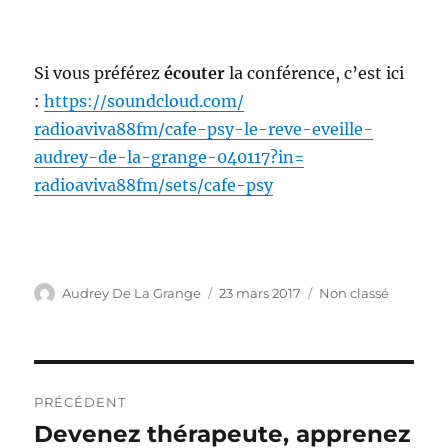
Si vous préférez
écouter
la conférence, c’est ici
:
https://soundcloud.com/
radioaviva88fm/cafe-psy-le-
reve-eveille-
audrey-de-la-
grange-040117?in=
radioaviva88fm/sets/cafe-psy
Auteur
Publié
Catégories
Audrey De La Grange
23 mars 2017
Non classé
le
Navigation
PRÉCÉDENT
de
Devenez thérapeute, apprenez
Publication